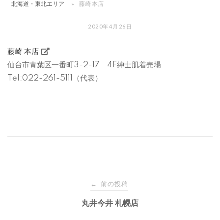
北海道・東北エリア
»
藤崎 本店
コ
ン
2020年4月26日
テ
ン
藤崎 本店
ツ
仙台市青葉区一番町3-2-17 4F紳士肌着売場
へ
Tel:022-261-5111（代表）
ス
キ
ッ
プ
前の投稿
←
投
丸井今井 札幌店