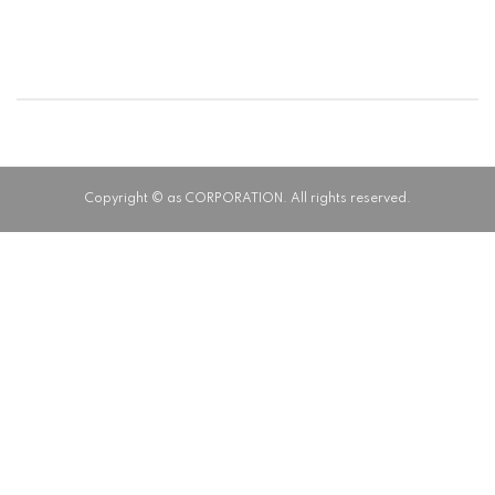
稿
ナ
ビ
ゲ
Copyright © as CORPORATION. All rights reserved.
ー
シ
ョ
ン