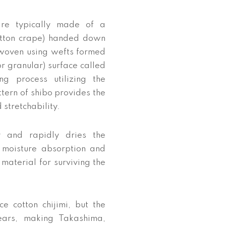
are typically made of a
(cotton crape) handed down
s woven using wefts formed
or granular) surface called
g process utilizing the
ttern of shibo provides the
 stretchability.
ly and rapidly dries the
moisture absorption and
 material for surviving the
e cotton chijimi, but the
ears, making Takashima,