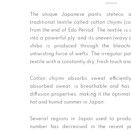
The unique Japanese pants, steteco, 
traditional textile called cotton chijimi 
from the end of Edo Period. The textile i
into a powerful ply, and its uneven (wavy 
shibo is produced through the bleachin
untwisting force of wefts. The irregular pa
textile with a constantly dry, fresh touch and
Cotton chijimi absorbs sweat efficient
absorbed sweat, is breathable and has 
diffusion properties, making it the optimal
hot and humid summer in Japan.
Several regions in Japan used to produc
number has decreased in the recent y