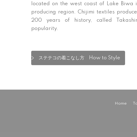
located on the west coast of Lake Biwa i
producing region. Chijimi textiles produce
200 years of history, called Takashi
popularity.
ステテコの着こなし方 How to Style
Home
To