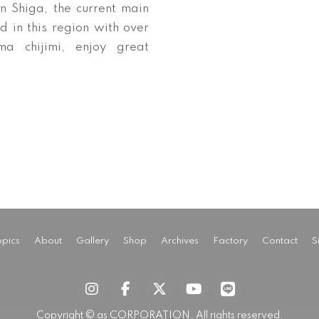
n Shiga, the current main
d in this region with over
ma chijimi, enjoy great
pics
About
Gallery
Shop
Archives
Factory
Contact
S
Copyright © as CORPORATION. All rights reserved.