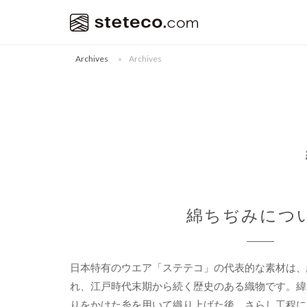
コ
ホ
ン
ー
テ
ム
Archives
»
Archives
ン
ツ
へ
ス
キ
ッ
プ
綿ちぢみにつ
日本特有のウエア「ステテコ」の代表的な素材は、
れ、江戸時代末期から続く歴史のある織物です。緯
りをかけた糸を用いて織り上げた後、さらし工程に