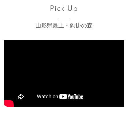
Pick Up
山形県最上・鉤掛の森