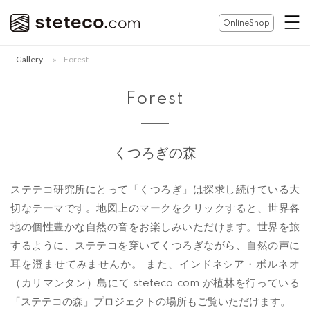
コ
ホ
OnlineShop
ン
ー
テ
ム
Gallery
»
Forest
ン
ツ
Forest
へ
ス
キ
くつろぎの森
ッ
プ
ステテコ研究所にとって「くつろぎ」は探求し続けている大
切なテーマです。地図上のマークをクリックすると、世界各
地の個性豊かな自然の音をお楽しみいただけます。世界を旅
するように、ステテコを穿いてくつろぎながら、自然の声に
耳を澄ませてみませんか。 また、インドネシア・ボルネオ
（カリマンタン）島にて steteco.com が植林を行っている
「ステテコの森」プロジェクトの場所もご覧いただけます。