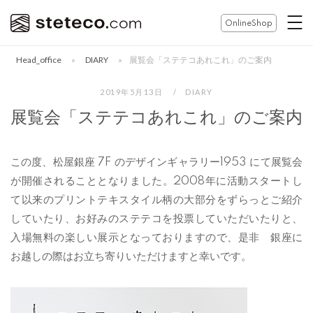
コ
ホ
OnlineShop
ン
ー
テ
ム
Head_office
»
DIARY
»
展覧会「ステテコあれこれ」のご案内
ン
ツ
2019年5月13日
DIARY
へ
展覧会「ステテコあれこれ」のご案内
ス
キ
ッ
この度、松屋銀座 7F のデザインギャラリー1953 にて展覧会
プ
が開催されることとなりました。2008年に活動スタートし
て以来のプリントテキスタイル柄の大部分をずらっとご紹介
していたり、お好みのステテコを投票していただいたりと、
入場無料の楽しい展示となっておりますので、是非 銀座に
お越しの際はお立ち寄りいただけますと幸いです。