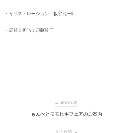
・イラストレーション：板谷龍一郎
・展覧会担当：須藤玲子
前の投稿
←
投
もんぺとモモヒキフェアのご案内
稿
次の投稿
→