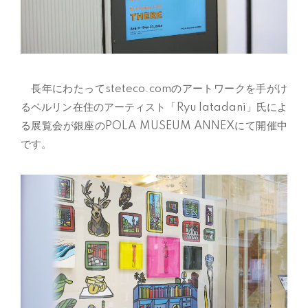
長年にわたって
steteco.com
のアートワークを手がけ
るベルリン在住のアーティスト「
Ryu Iatadani
」氏によ
る展覧会が銀座の
POLA MUSEUM ANNEXにて
開催中
です。