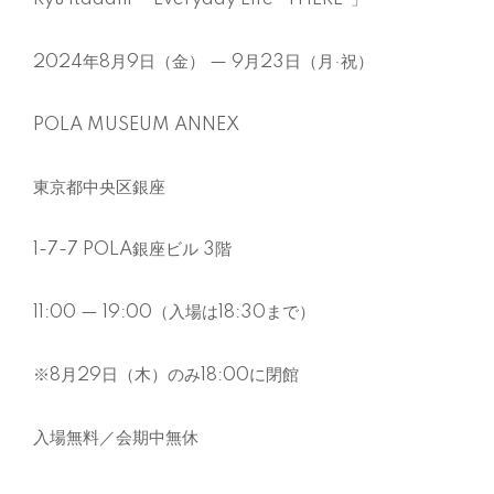
2024
年
8
月
9
日（金）
— 9
月
23
日（月·祝）
POLA MUSEUM ANNEX
東京都中央区銀座
1-7-7 POLA
銀座ビル
3
階
11:00 — 19:00
（入場は
18:30
まで）
※8
月
29
日（木）のみ
18:00
に閉館
入場無料／会期中無休