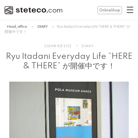
コ
ホ
OnlineShop
ン
ー
テ
ム
Head_office
»
DIARY
»
Ryu Itadani Everyday Life “HERE & THERE” が
ン
開催中です！
ツ
へ
2024年8月15日
DIARY
ス
Ryu Itadani Everyday Life “HERE
キ
& THERE” が開催中です！
ッ
プ