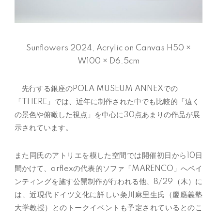
Sunflowers 2024, Acrylic on Canvas H50 ×
W100 × D6.5cm
先行する銀座の
POLA MUSEUM ANNEXで
の
「
THERE
」では、近年に制作された中でも比較的「遠く
の景色や俯瞰した視点」を中心に
30
点あまりの作品が展
示されています。
また同氏のアトリエを模した空間では開催初日から
10
日
間かけて、
arflex
の代表的ソファ「
MARENCO
」へペイ
ンティングを施す公開制作が行われる他、
8/29
（木）に
は、近現代ドイツ文化に詳しい粂川麻里生氏（慶應義塾
大学教授）とのトークイベントも予定されているとのこ