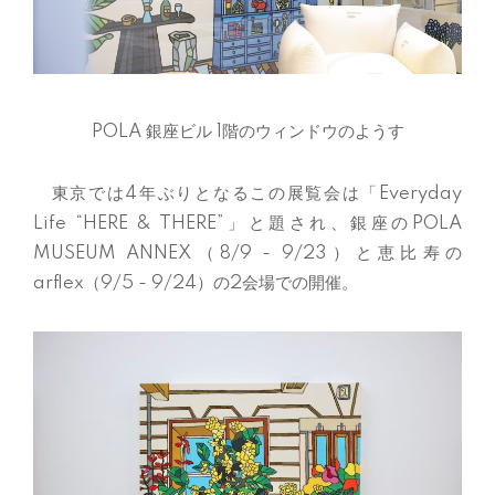
POLA
銀座ビル
1
階のウィンドウのようす
東京では
4
年ぶりとなるこの展覧会は「
Everyday
Life “HERE & THERE”
」と題され、銀座の
POLA
MUSEUM ANNEX
（
8/9 - 9/23
）と恵比寿の
arflex
（
9/5 - 9/24
）の
2
会場での開催。