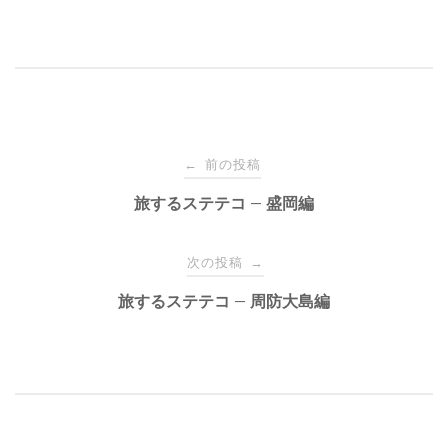
前の投稿
←
投
旅するステテコ – 盛岡編
稿
次の投稿
→
ナ
旅するステテコ – 周防大島編
ビ
ゲ
ー