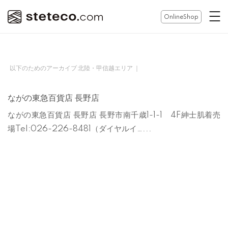
コ
ホ
OnlineShop
ン
ー
テ
ム
ン
ツ
以下のためのアーカイブ 北陸・甲信越エリア ｜
へ
ス
ながの東急百貨店 長野店
キ
ながの東急百貨店 長野店 長野市南千歳1-1-1 4F紳士肌着売
ッ
場Tel:026-226-8481（ダイヤルイ…...
プ