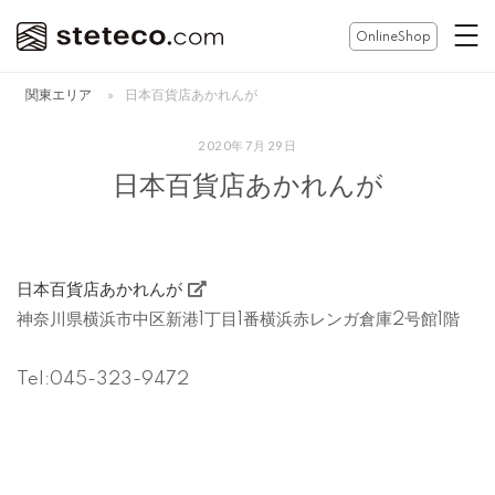
コ
ホ
OnlineShop
ン
ー
テ
ム
関東エリア
»
日本百貨店あかれんが
ン
ツ
2020年7月29日
へ
日本百貨店あかれんが
ス
キ
ッ
プ
日本百貨店あかれんが
神奈川県横浜市中区新港1丁目1番横浜赤レンガ倉庫2号館1階
Tel:045-323-9472