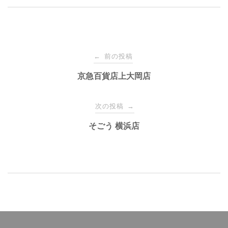
前の投稿
←
投
京急百貨店上大岡店
稿
次の投稿
→
ナ
そごう 横浜店
ビ
ゲ
ー
シ