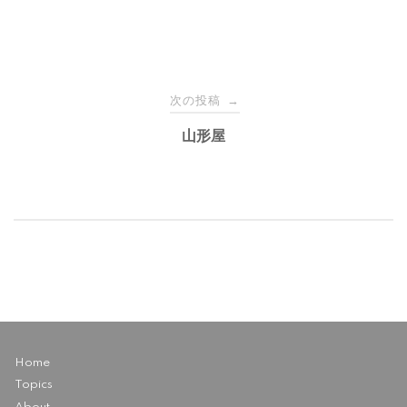
投
次の投稿
→
稿
山形屋
ナ
ビ
ゲ
ー
Home
シ
Topics