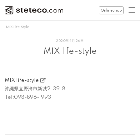
コ
ホ
OnlineShop
ン
ー
テ
ム
MIX Life-Style
ン
ツ
2020年4月26日
へ
MIX life-style
ス
キ
ッ
プ
MIX life-style
沖縄県宜野湾市新城2-39-8
Tel:098-896-1993