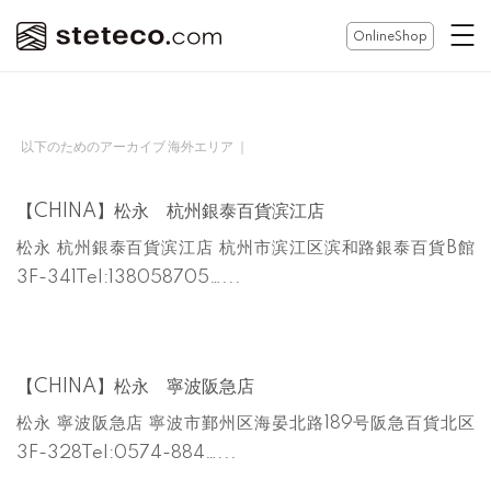
コ
ホ
OnlineShop
ン
ー
テ
ム
ン
ツ
以下のためのアーカイブ 海外エリア ｜
へ
ス
【CHINA】松永 杭州銀泰百貨滨江店
キ
松永 杭州銀泰百貨滨江店 杭州市滨江区滨和路銀泰百貨B館
ッ
3F-341Tel:138058705…...
プ
【CHINA】松永 寧波阪急店
松永 寧波阪急店 寧波市鄞州区海晏北路189号阪急百貨北区
3F-328Tel:0574-884…...